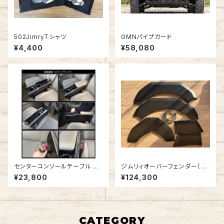
502JimryTシャツ
GMNパイプガード
¥4,400
¥58,080
センターコンソールテーブル エ
ジムリィオーバーフェンダー（ラ
ブリィワゴン DA17W
プター塗装済・細目)
¥23,800
¥124,300
CATEGORY